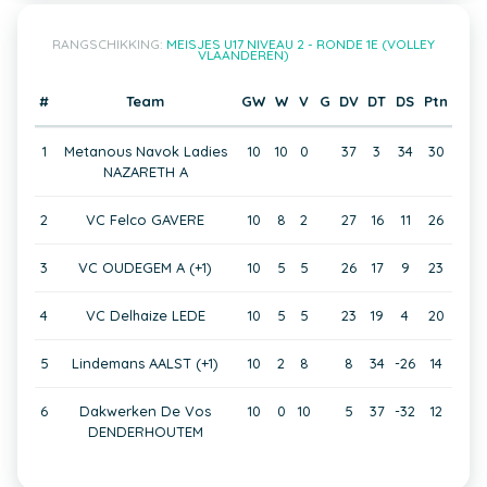
RANGSCHIKKING:
MEISJES U17 NIVEAU 2 - RONDE 1E (VOLLEY
VLAANDEREN)
#
Team
GW
W
V
G
DV
DT
DS
Ptn
1
Metanous Navok Ladies
10
10
0
37
3
34
30
NAZARETH A
2
VC Felco GAVERE
10
8
2
27
16
11
26
3
VC OUDEGEM A (+1)
10
5
5
26
17
9
23
4
VC Delhaize LEDE
10
5
5
23
19
4
20
5
Lindemans AALST (+1)
10
2
8
8
34
-26
14
6
Dakwerken De Vos
10
0
10
5
37
-32
12
DENDERHOUTEM