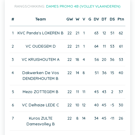
RANGSCHIKKING:
DAMES PROMO 4B (VOLLEY VLAANDEREN)
#
Team
GW
W
V
G
DV
DT
DS
Ptn
1
KVC Panda's LOKEREN B
22
21
1
63
12
51
62
2
VC OUDEGEM D
22
21
1
64
11
53
61
3
VC KRUISHOUTEM A
22
18
4
56
20
36
53
4
Dakwerken De Vos
22
14
8
51
36
15
40
DENDERHOUTEM B
5
Mezo ZOTTEGEM B
22
11
11
45
43
2
37
6
VC Delhaize LEDE C
22
10
12
40
45
-5
30
7
Kuros ZULTE
22
8
14
34
45
-11
26
Damesvolley B