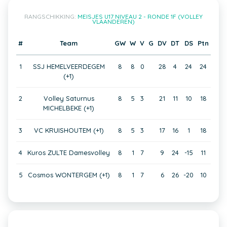
RANGSCHIKKING:
MEISJES U17 NIVEAU 2 - RONDE 1F (VOLLEY
VLAANDEREN)
#
Team
GW
W
V
G
DV
DT
DS
Ptn
1
SSJ HEMELVEERDEGEM
8
8
0
28
4
24
24
(+1)
2
Volley Saturnus
8
5
3
21
11
10
18
MICHELBEKE (+1)
3
VC KRUISHOUTEM (+1)
8
5
3
17
16
1
18
4
Kuros ZULTE Damesvolley
8
1
7
9
24
-15
11
5
Cosmos WONTERGEM (+1)
8
1
7
6
26
-20
10