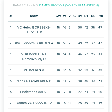
RANGSCHIKKING:
DAMES PROMO 2 (VOLLEY VLAANDEREN)
#
Team
GW
W
V
G
DV
DT
DS
Ptn
1
VC Hebo BORSBEKE-
18
16
2
50
12
38
49
HERZELE B
2
KVC Panda's LOKEREN A
18
16
2
49
12
37
47
3
VDK Bank GENT
18
14
4
46
23
23
41
Damesvolley D
4
VC KALKEN A
18
12
6
42
25
17
35
5
Nidak NIEUWKERKEN B
18
11
7
40
30
10
31
6
Lindemans AALST
18
7
11
27
41
-14
20
7
Dames VC EKSAARDE A
18
6
12
25
39
-14
19