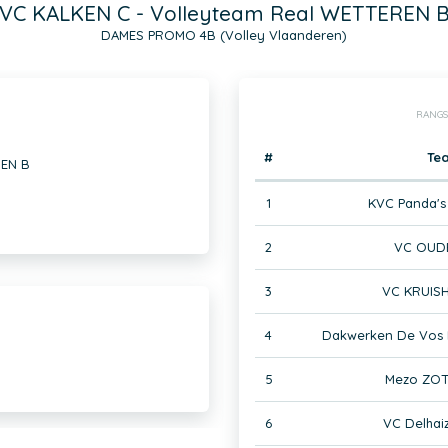
VC KALKEN C - Volleyteam Real WETTEREN 
DAMES PROMO 4B (Volley Vlaanderen)
RANGS
#
Te
REN B
1
KVC Panda's
2
VC OUD
3
VC KRUIS
4
Dakwerken De Vos
5
Mezo ZOT
6
VC Delhai