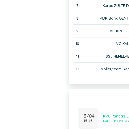
7
Kuros ZULTE D
8
VDK Bank GENT 
9
VC KRUIS
10
VC KAL
11
SSJ HEMELV
12
Volleyteam Re
13/04
KVC Panda's 
15:45
DAMES PROMO 4B 