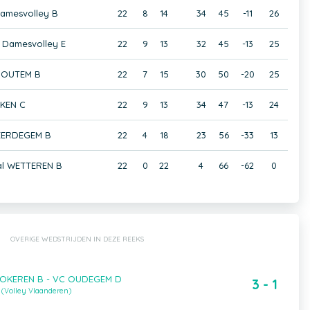
amesvolley B
22
8
14
34
45
-11
26
Damesvolley E
22
9
13
32
45
-13
25
HOUTEM B
22
7
15
30
50
-20
25
KEN C
22
9
13
34
47
-13
24
EERDEGEM B
22
4
18
23
56
-33
13
al WETTEREN B
22
0
22
4
66
-62
0
OVERIGE WEDSTRIJDEN IN DEZE REEKS
LOKEREN B - VC OUDEGEM D
3 - 1
(Volley Vlaanderen)