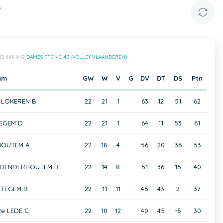
B
CHIKKING:
DAMES PROMO 4B (VOLLEY VLAANDEREN)
am
GW
W
V
G
DV
DT
DS
Ptn
 LOKEREN B
22
21
1
63
12
51
62
EGEM D
22
21
1
64
11
53
61
HOUTEM A
22
18
4
56
20
36
53
 DENDERHOUTEM B
22
14
8
51
36
15
40
TEGEM B
22
11
11
45
43
2
37
ze LEDE C
22
10
12
40
45
-5
30