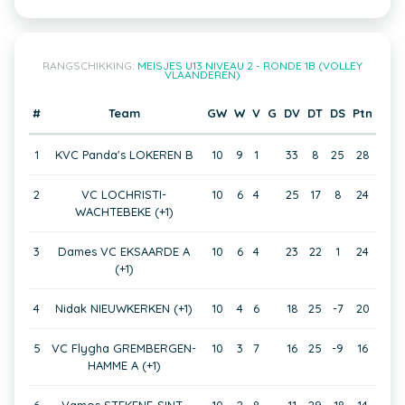
RANGSCHIKKING:
MEISJES U13 NIVEAU 2 - RONDE 1B (VOLLEY
VLAANDEREN)
#
Team
GW
W
V
G
DV
DT
DS
Ptn
1
KVC Panda's LOKEREN B
10
9
1
33
8
25
28
2
VC LOCHRISTI-
10
6
4
25
17
8
24
WACHTEBEKE (+1)
3
Dames VC EKSAARDE A
10
6
4
23
22
1
24
(+1)
4
Nidak NIEUWKERKEN (+1)
10
4
6
18
25
-7
20
5
VC Flygha GREMBERGEN-
10
3
7
16
25
-9
16
HAMME A (+1)