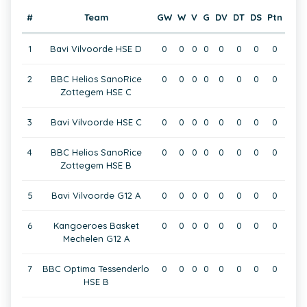
#
Team
GW
W
V
G
DV
DT
DS
Ptn
1
Bavi Vilvoorde HSE D
0
0
0
0
0
0
0
0
2
BBC Helios SanoRice
0
0
0
0
0
0
0
0
Zottegem HSE C
3
Bavi Vilvoorde HSE C
0
0
0
0
0
0
0
0
4
BBC Helios SanoRice
0
0
0
0
0
0
0
0
Zottegem HSE B
5
Bavi Vilvoorde G12 A
0
0
0
0
0
0
0
0
6
Kangoeroes Basket
0
0
0
0
0
0
0
0
Mechelen G12 A
7
BBC Optima Tessenderlo
0
0
0
0
0
0
0
0
HSE B