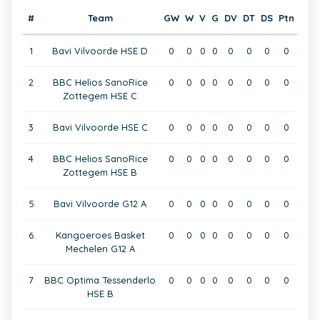
#
Team
GW
W
V
G
DV
DT
DS
Ptn
1
Bavi Vilvoorde HSE D
0
0
0
0
0
0
0
0
2
BBC Helios SanoRice
0
0
0
0
0
0
0
0
Zottegem HSE C
3
Bavi Vilvoorde HSE C
0
0
0
0
0
0
0
0
4
BBC Helios SanoRice
0
0
0
0
0
0
0
0
Zottegem HSE B
5
Bavi Vilvoorde G12 A
0
0
0
0
0
0
0
0
6
Kangoeroes Basket
0
0
0
0
0
0
0
0
Mechelen G12 A
7
BBC Optima Tessenderlo
0
0
0
0
0
0
0
0
HSE B