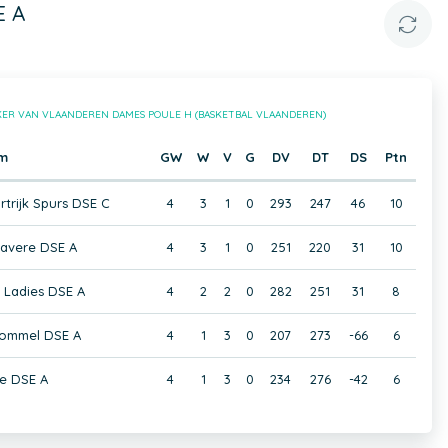
E A
KER VAN VLAANDEREN DAMES POULE H (BASKETBAL VLAANDEREN)
m
GW
W
V
G
DV
DT
DS
Ptn
trijk Spurs DSE C
4
3
1
0
293
247
46
10
Gavere DSE A
4
3
1
0
251
220
31
10
 Ladies DSE A
4
2
2
0
282
251
31
8
ommel DSE A
4
1
3
0
207
273
-66
6
le DSE A
4
1
3
0
234
276
-42
6