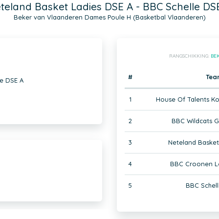
teland Basket Ladies DSE A - BBC Schelle DS
Beker van Vlaanderen Dames Poule H (Basketbal Vlaanderen)
RANGSCHIKKING:
BE
#
Tea
le DSE A
1
House Of Talents Kor
2
BBC Wildcats 
3
Neteland Basket
4
BBC Croonen L
5
BBC Schel