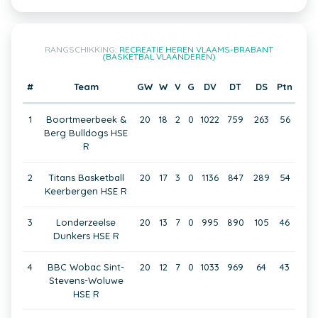
RANGSCHIKKING:
RECREATIE HEREN VLAAMS-BRABANT
(BASKETBAL VLAANDEREN)
#
Team
GW
W
V
G
DV
DT
DS
Ptn
1
Boortmeerbeek &
20
18
2
0
1022
759
263
56
Berg Bulldogs HSE
R
2
Titans Basketball
20
17
3
0
1136
847
289
54
Keerbergen HSE R
3
Londerzeelse
20
13
7
0
995
890
105
46
Dunkers HSE R
4
BBC Wobac Sint-
20
12
7
0
1033
969
64
43
Stevens-Woluwe
HSE R