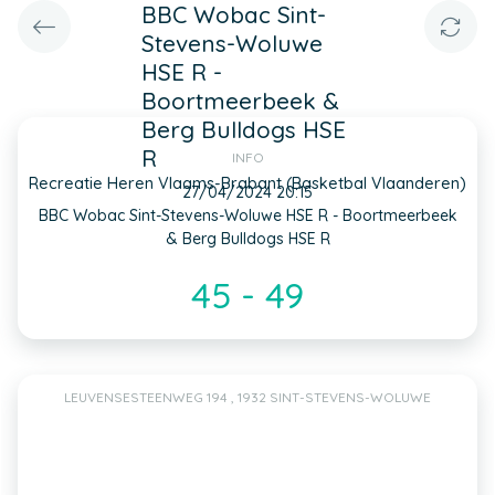
BBC Wobac Sint-
Stevens-Woluwe
HSE R -
Boortmeerbeek &
Berg Bulldogs HSE
R
INFO
Recreatie Heren Vlaams-Brabant (Basketbal Vlaanderen)
27/04/2024 20:15
BBC Wobac Sint-Stevens-Woluwe HSE R - Boortmeerbeek
& Berg Bulldogs HSE R
45 - 49
LEUVENSESTEENWEG 194 , 1932 SINT-STEVENS-WOLUWE