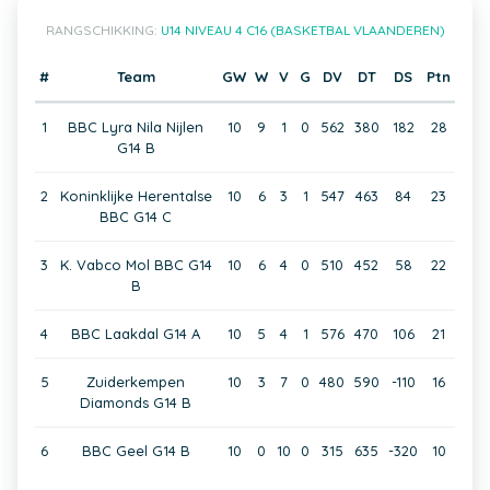
RANGSCHIKKING:
U14 NIVEAU 4 C16 (BASKETBAL VLAANDEREN)
#
Team
GW
W
V
G
DV
DT
DS
Ptn
1
BBC Lyra Nila Nijlen
10
9
1
0
562
380
182
28
G14 B
2
Koninklijke Herentalse
10
6
3
1
547
463
84
23
BBC G14 C
3
K. Vabco Mol BBC G14
10
6
4
0
510
452
58
22
B
4
BBC Laakdal G14 A
10
5
4
1
576
470
106
21
5
Zuiderkempen
10
3
7
0
480
590
-110
16
Diamonds G14 B
6
BBC Geel G14 B
10
0
10
0
315
635
-320
10