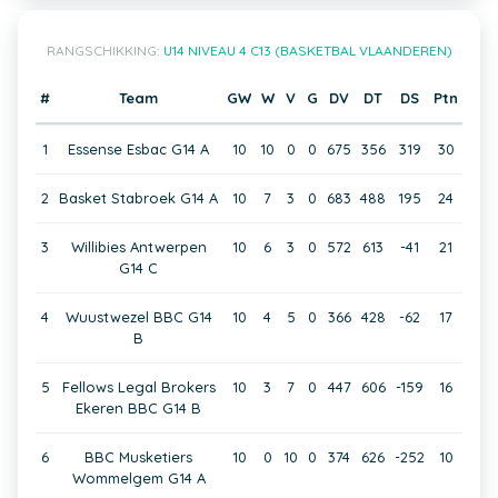
RANGSCHIKKING:
U14 NIVEAU 4 C13 (BASKETBAL VLAANDEREN)
#
Team
GW
W
V
G
DV
DT
DS
Ptn
1
Essense Esbac G14 A
10
10
0
0
675
356
319
30
2
Basket Stabroek G14 A
10
7
3
0
683
488
195
24
3
Willibies Antwerpen
10
6
3
0
572
613
-41
21
G14 C
4
Wuustwezel BBC G14
10
4
5
0
366
428
-62
17
B
5
Fellows Legal Brokers
10
3
7
0
447
606
-159
16
Ekeren BBC G14 B
6
BBC Musketiers
10
0
10
0
374
626
-252
10
Wommelgem G14 A