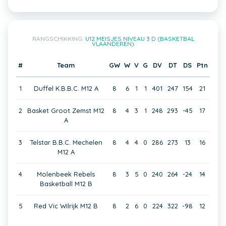
RANGSCHIKKING:
U12 MEISJES NIVEAU 3 D (BASKETBAL
VLAANDEREN)
#
Team
GW
W
V
G
DV
DT
DS
Ptn
1
Duffel K.B.B.C. M12 A
8
6
1
1
401
247
154
21
2
Basket Groot Zemst M12
8
4
3
1
248
293
-45
17
A
3
Telstar B.B.C. Mechelen
8
4
4
0
286
273
13
16
M12 A
4
Molenbeek Rebels
8
3
5
0
240
264
-24
14
Basketball M12 B
5
Red Vic Wilrijk M12 B
8
2
6
0
224
322
-98
12