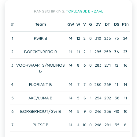
RANGSCHIKKING:
TOPLEAGUE B - ZAAL
#
Team
GW
W
V
G
DV
DT
DS
Ptn
1
KWIK B
14
12
2
0
310
235
75
24
2
BOECKENBERG B
14
11
2
1
295
259
36
23
3
VOORWAARTS/MOLINOS
14
8
6
0
283
271
12
16
B
4
FLORIANT B
14
7
7
0
280
269
11
14
5
AKC/LUMA B
14
5
8
1
254
292
-38
11
6
BORGERHOUT/GW B
14
5
9
0
246
256
-10
10
7
PUTSE B
14
4
10
0
246
281
-35
8