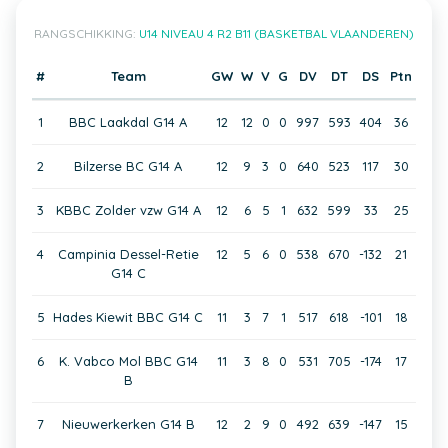
RANGSCHIKKING:
U14 NIVEAU 4 R2 B11 (BASKETBAL VLAANDEREN)
#
Team
GW
W
V
G
DV
DT
DS
Ptn
1
BBC Laakdal G14 A
12
12
0
0
997
593
404
36
2
Bilzerse BC G14 A
12
9
3
0
640
523
117
30
3
KBBC Zolder vzw G14 A
12
6
5
1
632
599
33
25
4
Campinia Dessel-Retie
12
5
6
0
538
670
-132
21
G14 C
5
Hades Kiewit BBC G14 C
11
3
7
1
517
618
-101
18
6
K. Vabco Mol BBC G14
11
3
8
0
531
705
-174
17
B
7
Nieuwerkerken G14 B
12
2
9
0
492
639
-147
15