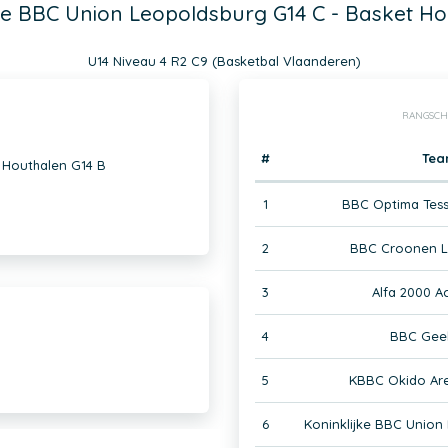
ke BBC Union Leopoldsburg G14 C - Basket H
U14 Niveau 4 R2 C9 (Basketbal Vlaanderen)
RANGSCH
#
Tea
 Houthalen G14 B
1
BBC Optima Tess
2
BBC Croonen L
3
Alfa 2000 A
4
BBC Geel
5
KBBC Okido Ar
6
Koninklijke BBC Union