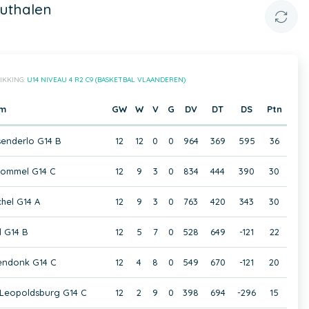
outhalen
IKKING:
U14 NIVEAU 4 R2 C9 (BASKETBAL VLAANDEREN)
m
GW
W
V
G
DV
DT
DS
Ptn
enderlo G14 B
12
12
0
0
964
369
595
36
ommel G14 C
12
9
3
0
834
444
390
30
chel G14 A
12
9
3
0
763
420
343
30
 G14 B
12
5
7
0
528
649
-121
22
endonk G14 C
12
4
8
0
549
670
-121
20
 Leopoldsburg G14 C
12
2
9
0
398
694
-296
15