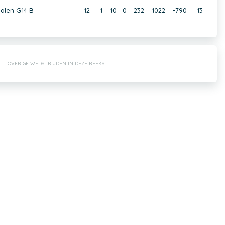
alen G14 B
12
1
10
0
232
1022
-790
13
OVERIGE WEDSTRIJDEN IN DEZE REEKS