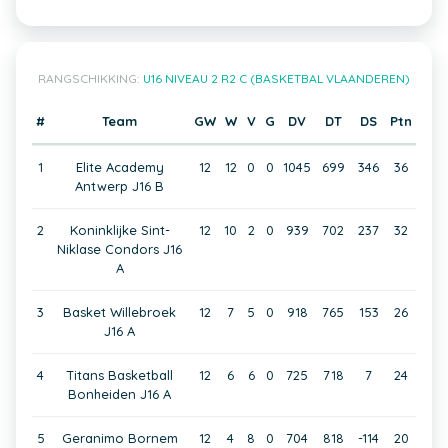
RANGSCHIKKING:
U16 NIVEAU 2 R2 C (BASKETBAL VLAANDEREN)
#
Team
GW
W
V
G
DV
DT
DS
Ptn
1
Elite Academy
12
12
0
0
1045
699
346
36
Antwerp J16 B
2
Koninklijke Sint-
12
10
2
0
939
702
237
32
Niklase Condors J16
A
3
Basket Willebroek
12
7
5
0
918
765
153
26
J16 A
4
Titans Basketball
12
6
6
0
725
718
7
24
Bonheiden J16 A
5
Geranimo Bornem
12
4
8
0
704
818
-114
20