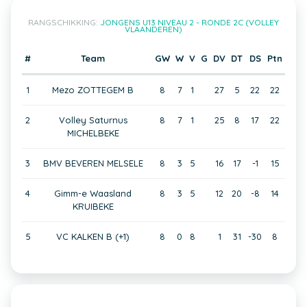
RANGSCHIKKING:
JONGENS U13 NIVEAU 2 - RONDE 2C (VOLLEY
VLAANDEREN)
#
Team
GW
W
V
G
DV
DT
DS
Ptn
1
Mezo ZOTTEGEM B
8
7
1
27
5
22
22
2
Volley Saturnus
8
7
1
25
8
17
22
MICHELBEKE
3
BMV BEVEREN MELSELE
8
3
5
16
17
-1
15
4
Gimm-e Waasland
8
3
5
12
20
-8
14
KRUIBEKE
5
VC KALKEN B (+1)
8
0
8
1
31
-30
8