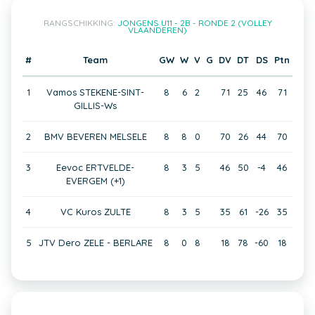
RANGSCHIKKING:
JONGENS U11 - 2B - RONDE 2 (VOLLEY
VLAANDEREN)
#
Team
GW
W
V
G
DV
DT
DS
Ptn
1
Vamos STEKENE-SINT-
8
6
2
71
25
46
71
GILLIS-Ws
2
BMV BEVEREN MELSELE
8
8
0
70
26
44
70
3
Eevoc ERTVELDE-
8
3
5
46
50
-4
46
EVERGEM (+1)
4
VC Kuros ZULTE
8
3
5
35
61
-26
35
5
JTV Dero ZELE - BERLARE
8
0
8
18
78
-60
18