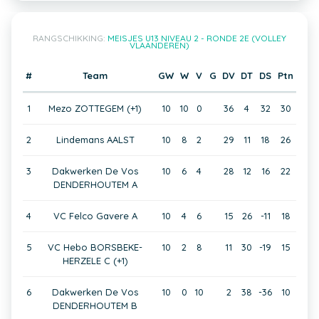
RANGSCHIKKING:
MEISJES U13 NIVEAU 2 - RONDE 2E (VOLLEY
VLAANDEREN)
#
Team
GW
W
V
G
DV
DT
DS
Ptn
1
Mezo ZOTTEGEM (+1)
10
10
0
36
4
32
30
2
Lindemans AALST
10
8
2
29
11
18
26
3
Dakwerken De Vos
10
6
4
28
12
16
22
DENDERHOUTEM A
4
VC Felco Gavere A
10
4
6
15
26
-11
18
5
VC Hebo BORSBEKE-
10
2
8
11
30
-19
15
HERZELE C (+1)
6
Dakwerken De Vos
10
0
10
2
38
-36
10
DENDERHOUTEM B