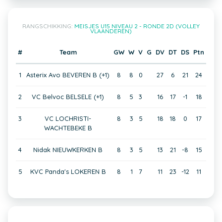
RANGSCHIKKING:
MEISJES U15 NIVEAU 2 - RONDE 2D (VOLLEY
VLAANDEREN)
#
Team
GW
W
V
G
DV
DT
DS
Ptn
1
Asterix Avo BEVEREN B (+1)
8
8
0
27
6
21
24
2
VC Belvoc BELSELE (+1)
8
5
3
16
17
-1
18
3
VC LOCHRISTI-
8
3
5
18
18
0
17
WACHTEBEKE B
4
Nidak NIEUWKERKEN B
8
3
5
13
21
-8
15
5
KVC Panda's LOKEREN B
8
1
7
11
23
-12
11