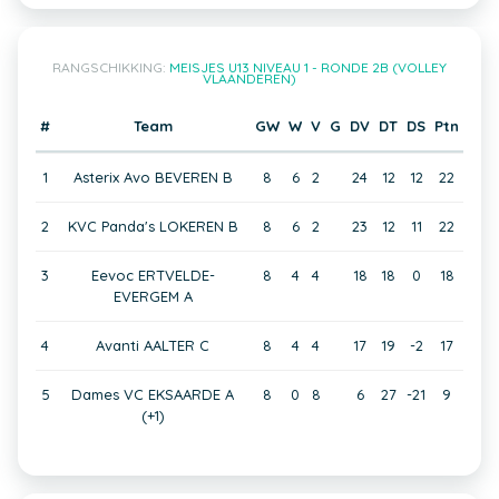
RANGSCHIKKING:
MEISJES U13 NIVEAU 1 - RONDE 2B (VOLLEY
VLAANDEREN)
#
Team
GW
W
V
G
DV
DT
DS
Ptn
1
Asterix Avo BEVEREN B
8
6
2
24
12
12
22
2
KVC Panda's LOKEREN B
8
6
2
23
12
11
22
3
Eevoc ERTVELDE-
8
4
4
18
18
0
18
EVERGEM A
4
Avanti AALTER C
8
4
4
17
19
-2
17
5
Dames VC EKSAARDE A
8
0
8
6
27
-21
9
(+1)