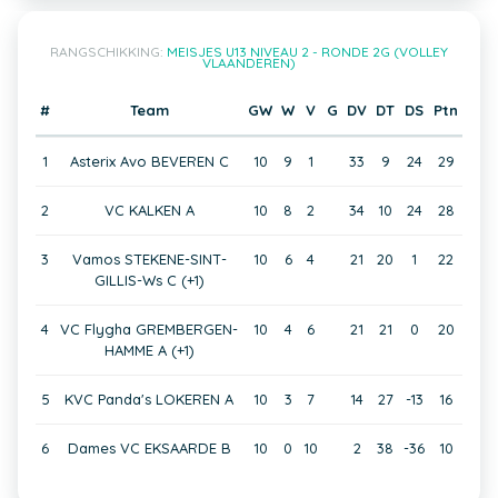
RANGSCHIKKING:
MEISJES U13 NIVEAU 2 - RONDE 2G (VOLLEY
VLAANDEREN)
#
Team
GW
W
V
G
DV
DT
DS
Ptn
1
Asterix Avo BEVEREN C
10
9
1
33
9
24
29
2
VC KALKEN A
10
8
2
34
10
24
28
3
Vamos STEKENE-SINT-
10
6
4
21
20
1
22
GILLIS-Ws C (+1)
4
VC Flygha GREMBERGEN-
10
4
6
21
21
0
20
HAMME A (+1)
5
KVC Panda's LOKEREN A
10
3
7
14
27
-13
16
6
Dames VC EKSAARDE B
10
0
10
2
38
-36
10