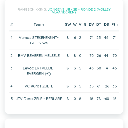
RANGSCHIKKING:
JONGENS U11 - 2B - RONDE 2 (VOLLEY
VLAANDEREN)
#
Team
GW
W
V
G
DV
DT
DS
Ptn
1
Vamos STEKENE-SINT-
8
6
2
71
25
46
71
GILLIS-Ws
2
BMV BEVEREN MELSELE
8
8
0
70
26
44
70
3
Eevoc ERTVELDE-
8
3
5
46
50
-4
46
EVERGEM (+1)
4
VC Kuros ZULTE
8
3
5
35
61
-26
35
5
JTV Dero ZELE - BERLARE
8
0
8
18
78
-60
18