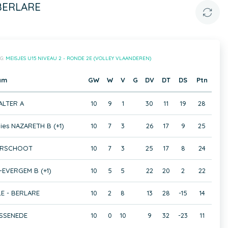
 BERLARE
G:
MEISJES U15 NIVEAU 2 - RONDE 2E (VOLLEY VLAANDEREN)
am
GW
W
V
G
DV
DT
DS
Ptn
ALTER A
10
9
1
30
11
19
28
es NAZARETH B (+1)
10
7
3
26
17
9
25
ARSCHOOT
10
7
3
25
17
8
24
-EVERGEM B (+1)
10
5
5
22
20
2
22
LE - BERLARE
10
2
8
13
28
-15
14
ASSENEDE
10
0
10
9
32
-23
11