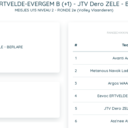
RTVELDE-EVERGEM B (+1) - JTV Dero ZELE -
MEISJES U15 NIVEAU 2 - RONDE 2e (Volley Vlaanderen)
RANGSCHIKKIN
#
Te
LE - BERLARE
1
Avanti A
2
Metanous Navok Ladi
3
Argos WA
4
Eevoc ERTVELDE
5
JTV Dero ZE
6
Ass'nee 