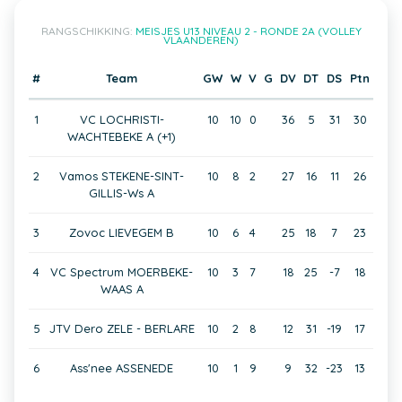
RANGSCHIKKING:
MEISJES U13 NIVEAU 2 - RONDE 2A (VOLLEY
VLAANDEREN)
#
Team
GW
W
V
G
DV
DT
DS
Ptn
1
VC LOCHRISTI-
10
10
0
36
5
31
30
WACHTEBEKE A (+1)
2
Vamos STEKENE-SINT-
10
8
2
27
16
11
26
GILLIS-Ws A
3
Zovoc LIEVEGEM B
10
6
4
25
18
7
23
4
VC Spectrum MOERBEKE-
10
3
7
18
25
-7
18
WAAS A
5
JTV Dero ZELE - BERLARE
10
2
8
12
31
-19
17
6
Ass'nee ASSENEDE
10
1
9
9
32
-23
13