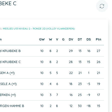
BEKE C
G:
MEISJES U13 NIVEAU 2 - RONDE 2D (VOLLEY VLAANDEREN)
m
GW
W
V
G
DV
DT
DS
Ptn
d KRUIBEKE B
10
8
2
29
13
16
27
d KRUIBEKE C
10
8
2
28
13
15
26
EM A (+1)
10
5
5
22
21
1
21
SELE A (+1)
10
4
6
18
23
-5
19
ERKEN (+1)
10
3
7
16
25
-9
17
ERGEN-HAMME B
10
2
8
12
30
-18
15