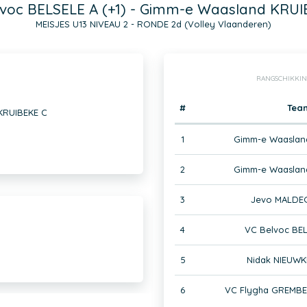
lvoc BELSELE A (+1) - Gimm-e Waasland KRUI
MEISJES U13 NIVEAU 2 - RONDE 2d (Volley Vlaanderen)
RANGSCHIKKIN
#
Tea
 KRUIBEKE C
1
Gimm-e Waaslan
2
Gimm-e Waaslan
3
Jevo MALDEG
4
VC Belvoc BEL
5
Nidak NIEUWK
6
VC Flygha GREMB