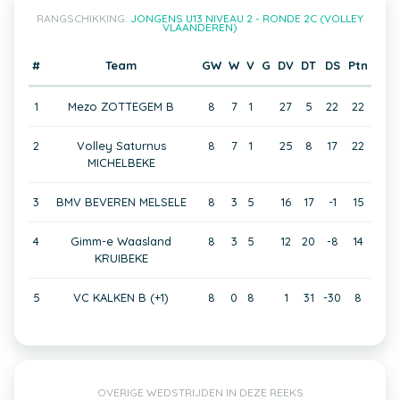
RANGSCHIKKING:
JONGENS U13 NIVEAU 2 - RONDE 2C (VOLLEY
VLAANDEREN)
#
Team
GW
W
V
G
DV
DT
DS
Ptn
1
Mezo ZOTTEGEM B
8
7
1
27
5
22
22
2
Volley Saturnus
8
7
1
25
8
17
22
MICHELBEKE
3
BMV BEVEREN MELSELE
8
3
5
16
17
-1
15
4
Gimm-e Waasland
8
3
5
12
20
-8
14
KRUIBEKE
5
VC KALKEN B (+1)
8
0
8
1
31
-30
8
OVERIGE WEDSTRIJDEN IN DEZE REEKS