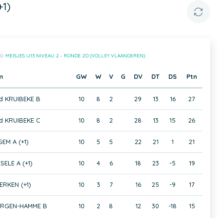
+1)
G:
MEISJES U13 NIVEAU 2 - RONDE 2D (VOLLEY VLAANDEREN)
m
GW
W
V
G
DV
DT
DS
Ptn
d KRUIBEKE B
10
8
2
29
13
16
27
d KRUIBEKE C
10
8
2
28
13
15
26
EM A (+1)
10
5
5
22
21
1
21
SELE A (+1)
10
4
6
18
23
-5
19
ERKEN (+1)
10
3
7
16
25
-9
17
ERGEN-HAMME B
10
2
8
12
30
-18
15