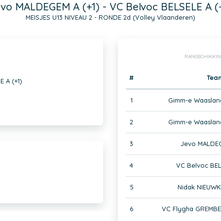
vo MALDEGEM A (+1) - VC Belvoc BELSELE A (
MEISJES U13 NIVEAU 2 - RONDE 2d (Volley Vlaanderen)
RANGSCHIKKIN
#
Tea
 A (+1)
1
Gimm-e Waaslan
2
Gimm-e Waaslan
3
Jevo MALDEG
4
VC Belvoc BEL
5
Nidak NIEUWK
6
VC Flygha GREMB