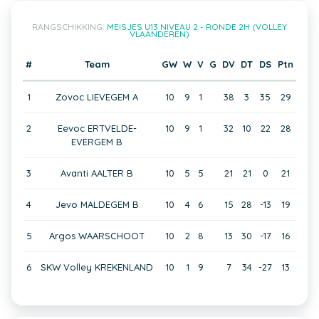
RANGSCHIKKING:
MEISJES U13 NIVEAU 2 - RONDE 2H (VOLLEY
VLAANDEREN)
#
Team
GW
W
V
G
DV
DT
DS
Ptn
1
Zovoc LIEVEGEM A
10
9
1
38
3
35
29
2
Eevoc ERTVELDE-
10
9
1
32
10
22
28
EVERGEM B
3
Avanti AALTER B
10
5
5
21
21
0
21
4
Jevo MALDEGEM B
10
4
6
15
28
-13
19
5
Argos WAARSCHOOT
10
2
8
13
30
-17
16
6
SKW Volley KREKENLAND
10
1
9
7
34
-27
13