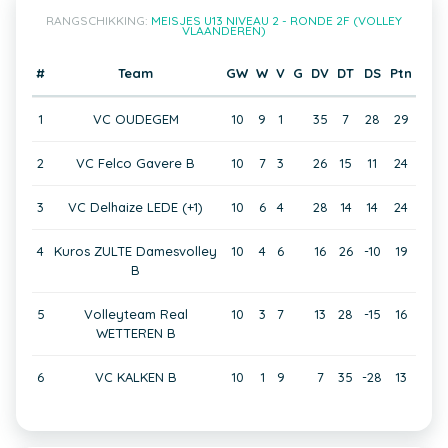
RANGSCHIKKING:
MEISJES U13 NIVEAU 2 - RONDE 2F (VOLLEY
VLAANDEREN)
#
Team
GW
W
V
G
DV
DT
DS
Ptn
1
VC OUDEGEM
10
9
1
35
7
28
29
2
VC Felco Gavere B
10
7
3
26
15
11
24
3
VC Delhaize LEDE (+1)
10
6
4
28
14
14
24
4
Kuros ZULTE Damesvolley
10
4
6
16
26
-10
19
B
5
Volleyteam Real
10
3
7
13
28
-15
16
WETTEREN B
6
VC KALKEN B
10
1
9
7
35
-28
13