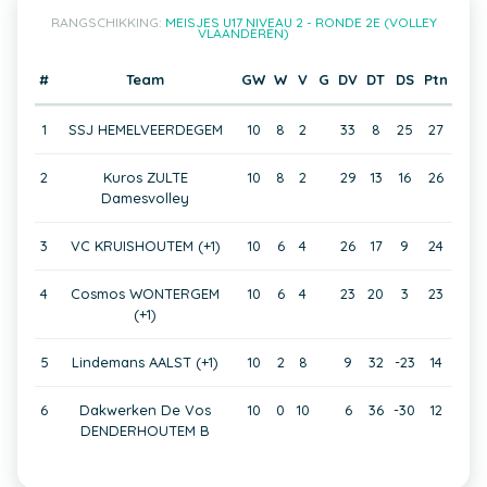
RANGSCHIKKING:
MEISJES U17 NIVEAU 2 - RONDE 2E (VOLLEY
VLAANDEREN)
#
Team
GW
W
V
G
DV
DT
DS
Ptn
1
SSJ HEMELVEERDEGEM
10
8
2
33
8
25
27
2
Kuros ZULTE
10
8
2
29
13
16
26
Damesvolley
3
VC KRUISHOUTEM (+1)
10
6
4
26
17
9
24
4
Cosmos WONTERGEM
10
6
4
23
20
3
23
(+1)
5
Lindemans AALST (+1)
10
2
8
9
32
-23
14
6
Dakwerken De Vos
10
0
10
6
36
-30
12
DENDERHOUTEM B