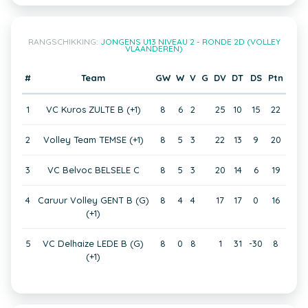
RANGSCHIKKING:
JONGENS U13 NIVEAU 2 - RONDE 2D (VOLLEY
VLAANDEREN)
#
Team
GW
W
V
G
DV
DT
DS
Ptn
1
VC Kuros ZULTE B (+1)
8
6
2
25
10
15
22
2
Volley Team TEMSE (+1)
8
5
3
22
13
9
20
3
VC Belvoc BELSELE C
8
5
3
20
14
6
19
4
Caruur Volley GENT B (G)
8
4
4
17
17
0
16
(+1)
5
VC Delhaize LEDE B (G)
8
0
8
1
31
-30
8
(+1)