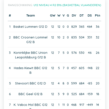
RANGSCHIKKING:
U12 NIVEAU 4 R2 B16 (BASKETBAL VLAANDEREN)
#
Team
GW
W
V
G
DV
DT
DS
Ptn
1
Basket Lummen G12 D
12
12
0
0
829
365
464
36
2
BBC Croonen Lommel
12
10
2
0
835
504
331
32
G12 B
3
Koninklijke BBC Union
12
7
5
0
576
530
46
26
Leopoldsburg G12 B
4
Hades Kiewit BBC G12
12
5
7
0
457
605
-148
22
B
5
Stevoort BBC G12 D
12
4
8
0
599
684
-85
20
6
BBC Geel G12 B
12
3
9
0
525
684
-159
18
7
K. Vabco Mol BBC G12
12
1
11
0
468
917
-449
14