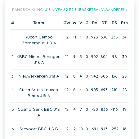
RANGSCHIKKING:
U18 NIVEAU 2 R2 E (BASKETBAL VLAANDEREN)
#
Team
GW
W
V
G
DV
DT
DS
Ptn
1
Rucon Gembo
12
11
1
0
928
690
238
34
Borgerhout J18 A
2
KBBC Miners Beringen
12
9
3
0
902
804
98
30
J18 A
3
Nieuwerkerken J18 A
12
8
4
0
942
806
136
28
4
Stella Artois Leuven
12
8
4
0
903
693
210
28
Bears J18 A
5
Cosmo Genk BBC J18
12
4
7
0
720
836
-116
19
A
6
Stevoort BBC J18 B
12
2
10
0
691
943
-252
16