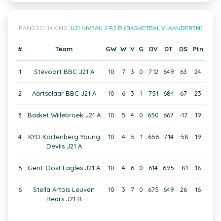
RANGSCHIKKING:
U21 NIVEAU 2 R2 D (BASKETBAL VLAANDEREN)
#
Team
GW
W
V
G
DV
DT
DS
Ptn
1
Stevoort BBC J21 A
10
7
3
0
712
649
63
24
2
Aartselaar BBC J21 A
10
6
3
1
751
684
67
23
3
Basket Willebroek J21 A
10
5
4
0
650
667
-17
19
4
KYD Kortenberg Young
10
4
5
1
656
714
-58
19
Devils J21 A
5
Gent-Oost Eagles J21 A
10
4
6
0
614
695
-81
18
6
Stella Artois Leuven
10
3
7
0
675
649
26
16
Bears J21 B