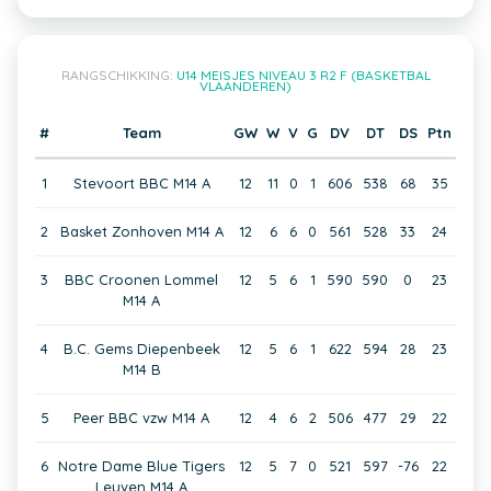
RANGSCHIKKING:
U14 MEISJES NIVEAU 3 R2 F (BASKETBAL
VLAANDEREN)
#
Team
GW
W
V
G
DV
DT
DS
Ptn
1
Stevoort BBC M14 A
12
11
0
1
606
538
68
35
2
Basket Zonhoven M14 A
12
6
6
0
561
528
33
24
3
BBC Croonen Lommel
12
5
6
1
590
590
0
23
M14 A
4
B.C. Gems Diepenbeek
12
5
6
1
622
594
28
23
M14 B
5
Peer BBC vzw M14 A
12
4
6
2
506
477
29
22
6
Notre Dame Blue Tigers
12
5
7
0
521
597
-76
22
Leuven M14 A