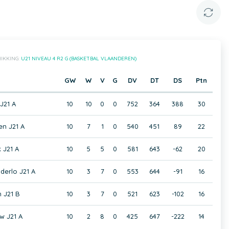
IKKING:
U21 NIVEAU 4 R2 G (BASKETBAL VLAANDEREN)
GW
W
V
G
DV
DT
DS
Ptn
J21 A
10
10
0
0
752
364
388
30
n J21 A
10
7
1
0
540
451
89
22
 J21 A
10
5
5
0
581
643
-62
20
derlo J21 A
10
3
7
0
553
644
-91
16
 J21 B
10
3
7
0
521
623
-102
16
w J21 A
10
2
8
0
425
647
-222
14