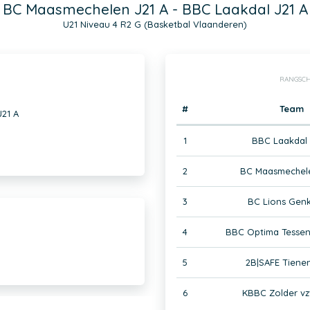
BC Maasmechelen J21 A - BBC Laakdal J21 A
U21 Niveau 4 R2 G (Basketbal Vlaanderen)
RANGSCH
#
Team
21 A
1
BBC Laakdal 
2
BC Maasmechele
3
BC Lions Genk
4
BBC Optima Tessen
5
2B|SAFE Tienen
6
KBBC Zolder vz