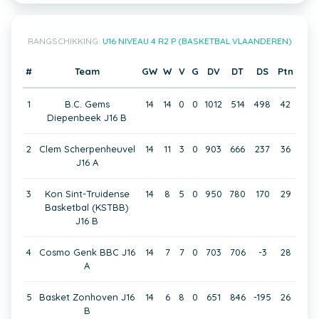
RANGSCHIKKING:
U16 NIVEAU 4 R2 P (BASKETBAL VLAANDEREN)
#
Team
GW
W
V
G
DV
DT
DS
Ptn
1
B.C. Gems
14
14
0
0
1012
514
498
42
Diepenbeek J16 B
2
Clem Scherpenheuvel
14
11
3
0
903
666
237
36
J16 A
3
Kon Sint-Truidense
14
8
5
0
950
780
170
29
Basketbal (KSTBB)
J16 B
4
Cosmo Genk BBC J16
14
7
7
0
703
706
-3
28
A
5
Basket Zonhoven J16
14
6
8
0
651
846
-195
26
B