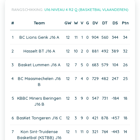
RANGSCHIKKING:
U16 NIVEAU 4 R2 Q (BASKETBAL VLAANDEREN)
#
Team
GW
W
V
G
DV
DT
DS
Ptn
1
BC Lions Genk J16 A
12
11
1
0
904
560
344
34
2
Hasselt BT J16 A
12
10
2
0
881
492
389
32
3
Basket Lummen J16 A
12
7
5
0
683
579
104
26
4
BC Maasmechelen J16
12
7
4
0
729
482
247
25
B
5
KBBC Miners Beringen
12
3
9
0
547
731
-184
18
J16 B
6
BasKet Tongeren J16 C
12
3
9
0
421
878
-457
18
7
Kon Sint-Truidense
12
1
11
0
321
764
-443
14
Basketbal (KSTBB) J16