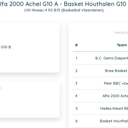
lfa 2000 Achel G10 A - Basket Houthalen G10
U10 Niveau 4 R2 B13 (Basketbal Vlaanderen)
RANGSCH
#
Team
 G10 B
1
B.C. Gems Diepen
2
Bree Basket
3
Peer BBC vzw
L
4
Alfa 2000 Ach
5
Hades Kiewit B
6
Basket Houthal