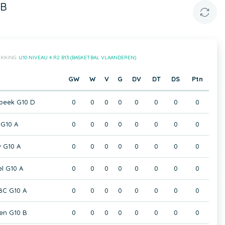
 B
IKKING:
U10 NIVEAU 4 R2 B13 (BASKETBAL VLAANDEREN)
GW
W
V
G
DV
DT
DS
Ptn
beek G10 D
0
0
0
0
0
0
0
0
 G10 A
0
0
0
0
0
0
0
0
 G10 A
0
0
0
0
0
0
0
0
el G10 A
0
0
0
0
0
0
0
0
BC G10 A
0
0
0
0
0
0
0
0
en G10 B
0
0
0
0
0
0
0
0