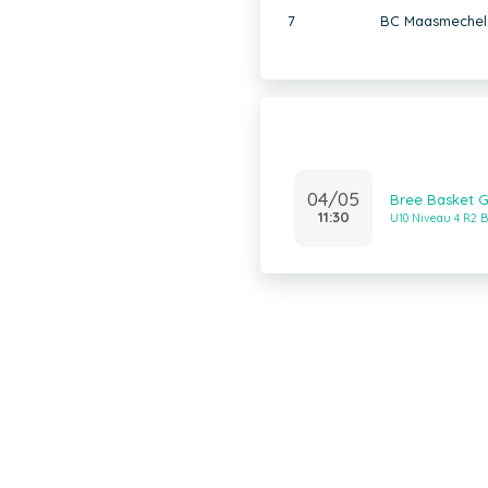
7
BC Maasmechel
04/05
Bree Basket G
11:30
U10 Niveau 4 R2 B