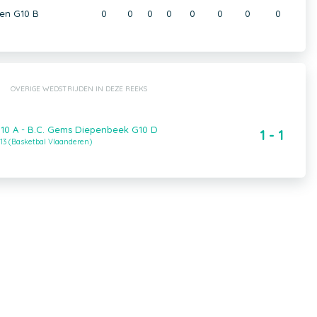
en G10 B
0
0
0
0
0
0
0
0
OVERIGE WEDSTRIJDEN IN DEZE REEKS
10 A - B.C. Gems Diepenbeek G10 D
1 - 1
13 (Basketbal Vlaanderen)