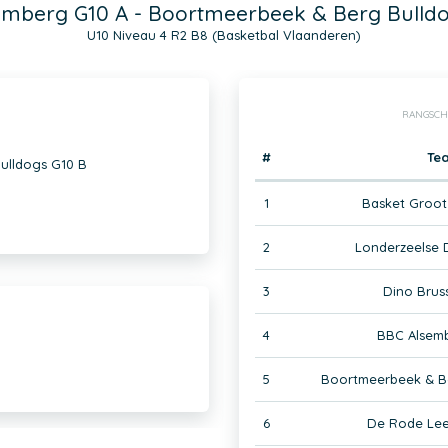
emberg G10 A - Boortmeerbeek & Berg Bulldo
U10 Niveau 4 R2 B8 (Basketbal Vlaanderen)
RANGSCH
#
Te
ulldogs G10 B
1
Basket Groot
2
Londerzeelse 
3
Dino Bruss
4
BBC Alsem
5
Boortmeerbeek & B
6
De Rode Le