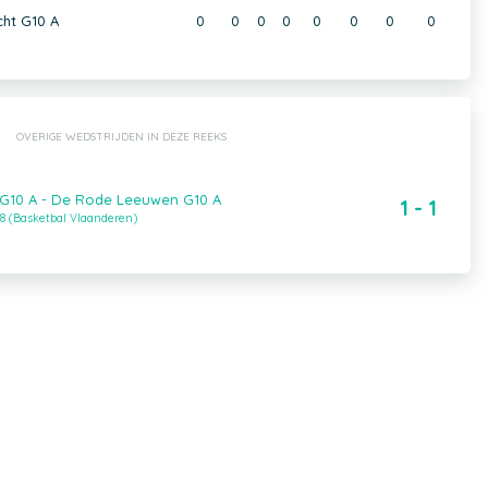
ht G10 A
0
0
0
0
0
0
0
0
OVERIGE WEDSTRIJDEN IN DEZE REEKS
 G10 A - De Rode Leeuwen G10 A
1 - 1
8 (Basketbal Vlaanderen)