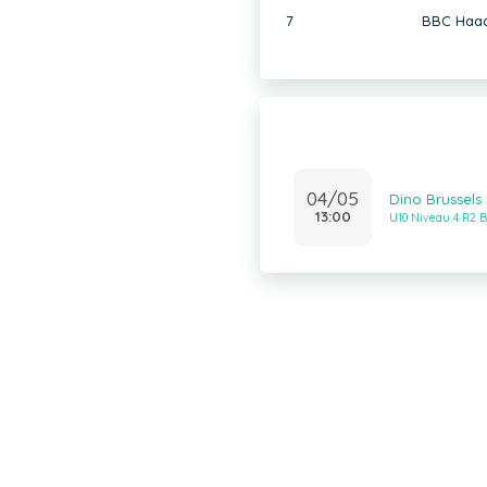
7
BBC Haac
04/05
Dino Brussels
13:00
U10 Niveau 4 R2 B