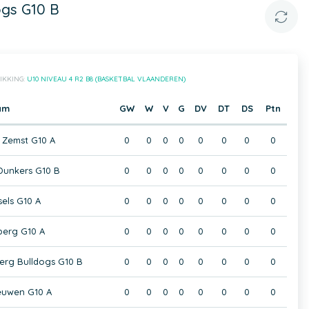
gs G10 B
IKKING:
U10 NIVEAU 4 R2 B8 (BASKETBAL VLAANDEREN)
am
GW
W
V
G
DV
DT
DS
Ptn
 Zemst G10 A
0
0
0
0
0
0
0
0
Dunkers G10 B
0
0
0
0
0
0
0
0
els G10 A
0
0
0
0
0
0
0
0
berg G10 A
0
0
0
0
0
0
0
0
erg Bulldogs G10 B
0
0
0
0
0
0
0
0
euwen G10 A
0
0
0
0
0
0
0
0