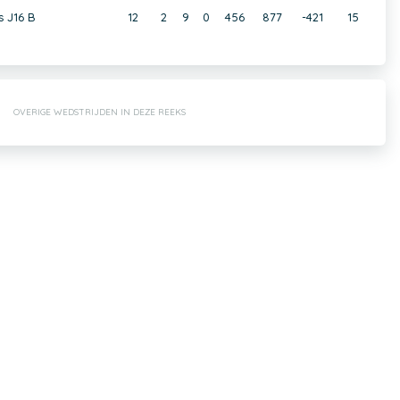
s J16 B
12
2
9
0
456
877
-421
15
OVERIGE WEDSTRIJDEN IN DEZE REEKS