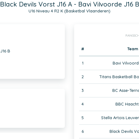
Black Devils Vorst J16 A - Bavi Vilvoorde J16 
U16 Niveau 4 R2 K (Basketbal Vlaanderen)
RANGSCH
#
Team
 J16 B
1
Bavi Vilvoord
2
Titans Basketball B
3
BC Asse-Terna
4
BBC Haacht 
5
Stella Artois Leuve
6
Black Devils Vo