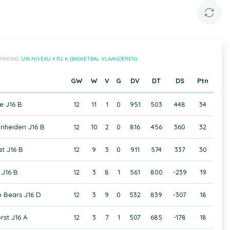
B
IKKING:
U16 NIVEAU 4 R2 K (BASKETBAL VLAANDEREN)
GW
W
V
G
DV
DT
DS
Ptn
e J16 B
12
11
1
0
951
503
448
34
onheiden J16 B
12
10
2
0
816
456
360
32
t J16 B
12
9
3
0
911
574
337
30
J16 B
12
3
8
1
561
800
-239
19
n Bears J16 D
12
3
9
0
532
839
-307
18
rst J16 A
12
3
7
1
507
685
-178
18