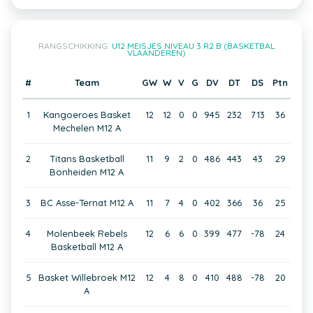
RANGSCHIKKING:
U12 MEISJES NIVEAU 3 R2 B (BASKETBAL
VLAANDEREN)
#
Team
GW
W
V
G
DV
DT
DS
Ptn
1
Kangoeroes Basket
12
12
0
0
945
232
713
36
Mechelen M12 A
2
Titans Basketball
11
9
2
0
486
443
43
29
Bonheiden M12 A
3
BC Asse-Ternat M12 A
11
7
4
0
402
366
36
25
4
Molenbeek Rebels
12
6
6
0
399
477
-78
24
Basketball M12 A
5
Basket Willebroek M12
12
4
8
0
410
488
-78
20
A