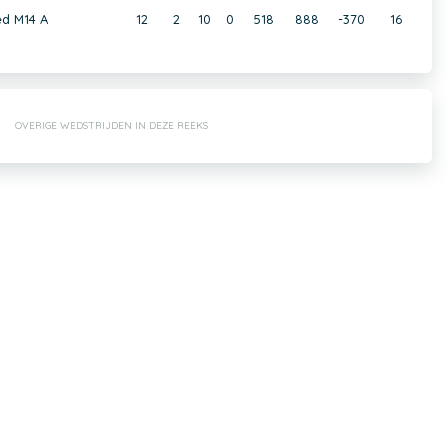
d M14 A
12
2
10
0
518
888
-370
16
OVERIGE WEDSTRIJDEN IN DEZE REEKS