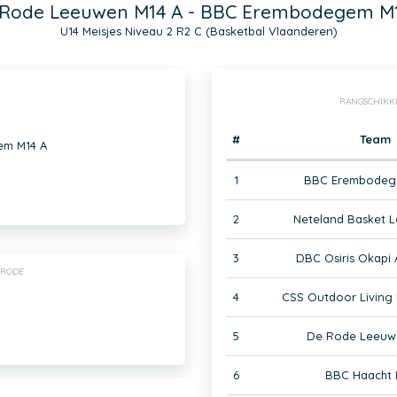
Rode Leeuwen M14 A - BBC Erembodegem M
U14 Meisjes Niveau 2 R2 C (Basketbal Vlaanderen)
RANGSCHIKK
#
Team
em M14 A
1
BBC Erembodeg
2
Neteland Basket L
3
DBC Osiris Okapi 
-RODE
4
CSS Outdoor Living 
5
De Rode Leeuw
6
BBC Haacht 