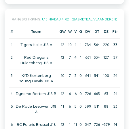
RANGSCHIKKING:
U18 NIVEAU 4 R2 I (BASKETBAL VLAANDEREN)
#
Team
GW
W
V
G
DV
DT
DS
Ptn
1
Tigers Halle J18 A
12
10
1
1
784
564
220
33
2
Red Dragons
12
7
4
1
661
534
127
27
Huldenberg J18 A
3
KYD Kortenberg
10
7
3
0
641
541
100
24
Young Devils J18 A
4
Dynamo Bertem J18 B
12
6
6
0
726
663
63
24
5
De Rode Leeuwen J18
11
6
5
0
599
511
88
23
A
6
BC Polaris Brussel J18
12
1
11
0
347
726
-379
14