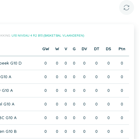
IKKING:
U10 NIVEAU 4 R2 B13 (BASKETBAL VLAANDEREN)
GW
W
V
G
DV
DT
DS
Ptn
beek G10 D
0
0
0
0
0
0
0
0
 G10 A
0
0
0
0
0
0
0
0
 G10 A
0
0
0
0
0
0
0
0
el G10 A
0
0
0
0
0
0
0
0
BC G10 A
0
0
0
0
0
0
0
0
en G10 B
0
0
0
0
0
0
0
0