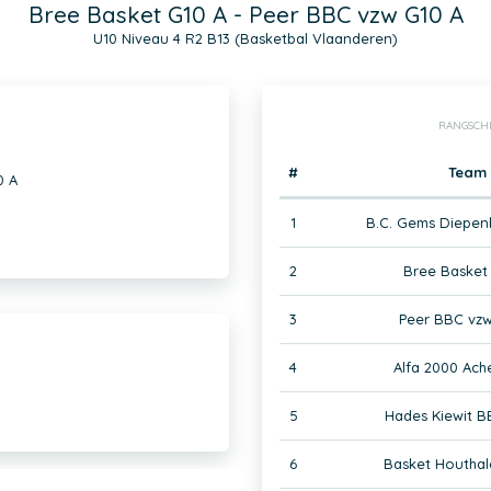
Bree Basket G10 A - Peer BBC vzw G10 A
U10 Niveau 4 R2 B13 (Basketbal Vlaanderen)
RANGSCH
#
Team
0 A
1
B.C. Gems Diepen
2
Bree Basket
3
Peer BBC vzw
4
Alfa 2000 Ach
5
Hades Kiewit B
6
Basket Houthal