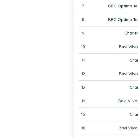
7
BBC Optima Te
8
BBC Optima Te
9
Charle
10
Bavi Vilv
11
Char
12
Bavi Vilv
13
Char
14
Bavi Vilv
15
Char
16
Bavi Vilv