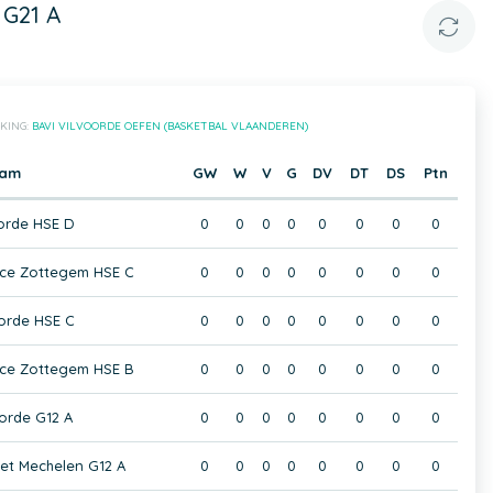
 G21 A
KING:
BAVI VILVOORDE OEFEN (BASKETBAL VLAANDEREN)
eam
GW
W
V
G
DV
DT
DS
Ptn
oorde HSE D
0
0
0
0
0
0
0
0
ice Zottegem HSE C
0
0
0
0
0
0
0
0
oorde HSE C
0
0
0
0
0
0
0
0
ice Zottegem HSE B
0
0
0
0
0
0
0
0
oorde G12 A
0
0
0
0
0
0
0
0
et Mechelen G12 A
0
0
0
0
0
0
0
0