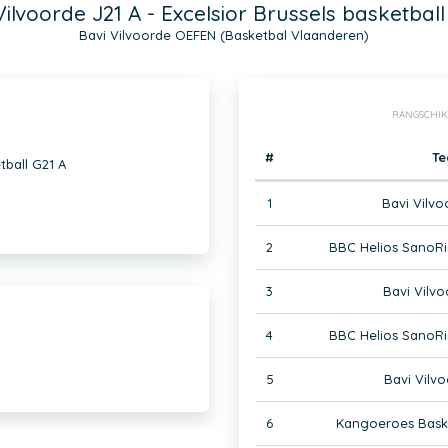
Vilvoorde J21 A - Excelsior Brussels basketball
Bavi Vilvoorde OEFEN (Basketbal Vlaanderen)
RANGSCHIK
#
T
tball G21 A
1
Bavi Vilv
2
BBC Helios SanoR
3
Bavi Vilv
4
BBC Helios SanoR
5
Bavi Vilv
6
Kangoeroes Bask