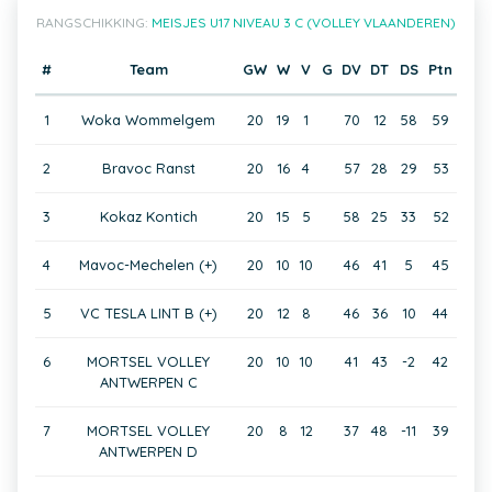
RANGSCHIKKING:
MEISJES U17 NIVEAU 3 C (VOLLEY VLAANDEREN)
#
Team
GW
W
V
G
DV
DT
DS
Ptn
1
Woka Wommelgem
20
19
1
70
12
58
59
2
Bravoc Ranst
20
16
4
57
28
29
53
3
Kokaz Kontich
20
15
5
58
25
33
52
4
Mavoc-Mechelen (+)
20
10
10
46
41
5
45
5
VC TESLA LINT B (+)
20
12
8
46
36
10
44
6
MORTSEL VOLLEY
20
10
10
41
43
-2
42
ANTWERPEN C
7
MORTSEL VOLLEY
20
8
12
37
48
-11
39
ANTWERPEN D