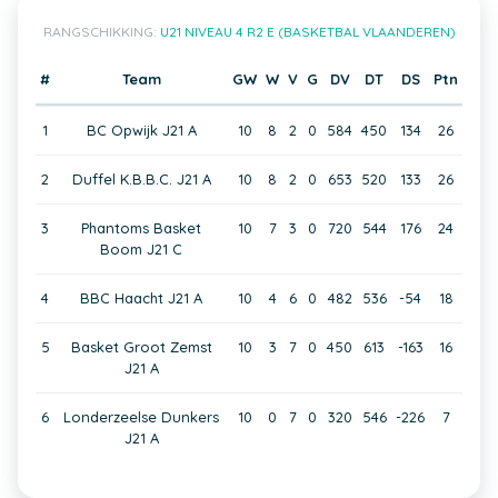
RANGSCHIKKING:
U21 NIVEAU 4 R2 E (BASKETBAL VLAANDEREN)
#
Team
GW
W
V
G
DV
DT
DS
Ptn
1
BC Opwijk J21 A
10
8
2
0
584
450
134
26
2
Duffel K.B.B.C. J21 A
10
8
2
0
653
520
133
26
3
Phantoms Basket
10
7
3
0
720
544
176
24
Boom J21 C
4
BBC Haacht J21 A
10
4
6
0
482
536
-54
18
5
Basket Groot Zemst
10
3
7
0
450
613
-163
16
J21 A
6
Londerzeelse Dunkers
10
0
7
0
320
546
-226
7
J21 A